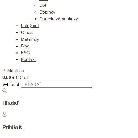
Deti
Doplnky
Darčekové poukazy
Letný set
O nás
Materiály
Blog
ESG
Kontakt
Prihlásiť sa
0,00
€
0
Cart
Vyhľadať
Hľadať
Prihlásiť