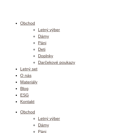
množstvo
Preskočiť
Oversize
na
crop
tričko
obsah
Obchod
Letný výber
Dámy
Páni
Deti
Doplnky
Darčekové poukazy
Letný set
O nás
Materiály
Blog
ESG
Kontakt
Obchod
Letný výber
Dámy
Páni