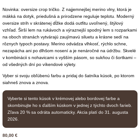
Novinka: oversize crop tričko. Z najjemnejšej merino vlny, ktorá je
mäkká na dotyk, priedušná a prirodzene reguluje teplotu. Moderný
oversize strih v skrátenej dĺžke dodá outfitu uvoľnený, štýlový
vzhľad. Širší lem na rukávoch a výraznejší spodný lem s rozparkami
na oboch stranách vytvárajú zaujímavú siluetu a krásne sedí na
rôznych typoch postavy. Merino odvádza vlhkosť, rýchlo schne,
nezapácha ani po dlhšom nosení a je nenáročné na údržbu. Skvelé
v kombinácii s nohavicami s vyšším pásom, so sukňou či šortkami –
od všedných dní po víkendové výlety.
Vyber si svoju obľúbenú farbu a pridaj do šatníka kúsok, po ktorom
siahneš znova a znova.
Vyberte si tento kúsok v krémovej alebo bordovej farbe a
skombinujte ho s ďalším kúskom v jednej z týchto dvoch farieb.
Zľava 20 % sa odráta automaticky. Akcia platí do 31. augusta
2026.
80,00
€