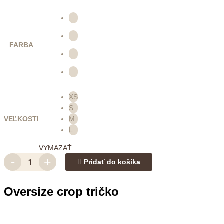
FARBA
XS
S
VEĽKOSTI
M
L
VYMAZAŤ
-
+
Pridať do košíka
Oversize crop tričko