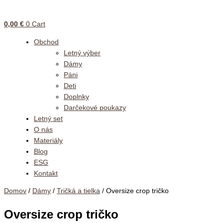
0,00
€
0
Cart
Obchod
Letný výber
Dámy
Páni
Deti
Doplnky
Darčekové poukazy
Letný set
O nás
Materiály
Blog
ESG
Kontakt
Domov
/
Dámy
/
Tričká a tielka
/ Oversize crop tričko
Oversize crop tričko