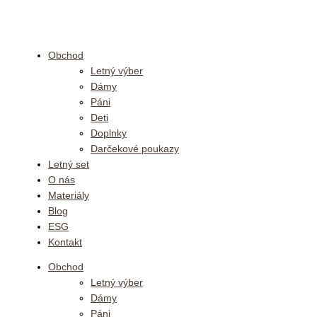
Preskočiť
na
obsah
Obchod
Letný výber
Dámy
Páni
Deti
Doplnky
Darčekové poukazy
Letný set
O nás
Materiály
Blog
ESG
Kontakt
Obchod
Letný výber
Dámy
Páni