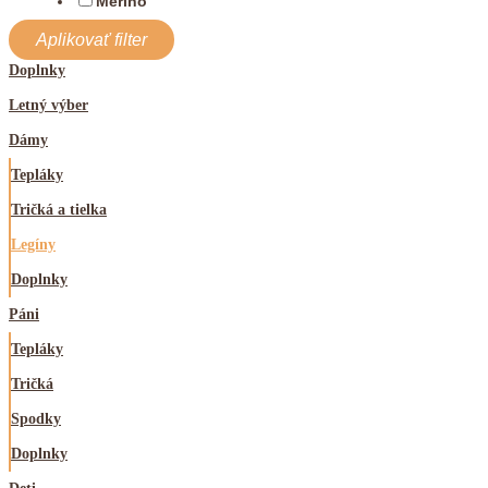
Merino
Doplnky
Letný výber
Dámy
Tepláky
Tričká a tielka
Legíny
Doplnky
Páni
Tepláky
Tričká
Spodky
Doplnky