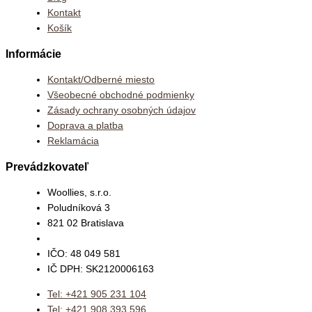
Kontakt
Košík
Informácie
Kontakt/Odberné miesto
Všeobecné obchodné podmienky
Zásady ochrany osobných údajov
Doprava a platba
Reklamácia
Prevádzkovateľ
Woollies, s.r.o.
Poludníková 3
821 02 Bratislava
IČO: 48 049 581
IČ DPH: SK2120006163
Tel: +421 905 231 104
Tel: +421 908 393 596