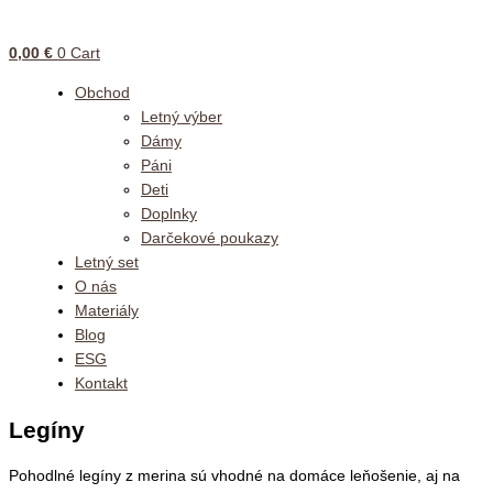
0,00
€
0
Cart
Obchod
Letný výber
Dámy
Páni
Deti
Doplnky
Darčekové poukazy
Letný set
O nás
Materiály
Blog
ESG
Kontakt
Legíny
Pohodlné legíny z merina sú vhodné na domáce leňošenie, aj na