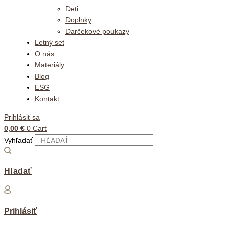
Deti
Doplnky
Darčekové poukazy
Letný set
O nás
Materiály
Blog
ESG
Kontakt
Prihlásiť sa
0,00
€
0
Cart
Vyhľadať
Hľadať
Prihlásiť