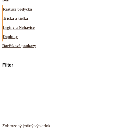
Deti
Rastúce bodyčka
Tričká a tielka
Legíny a Nohavice
Doplnky
Darčekové poukazy
Filter
Dostupnosť
Veľkosť
Materiál
Zobrazený jediný výsledok